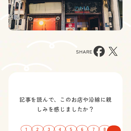
SHARE
記事を読んで、このお店や沿線に親
しみを感じましたか？
ご縁募集中!
1
2
3
4
5
6
7
8