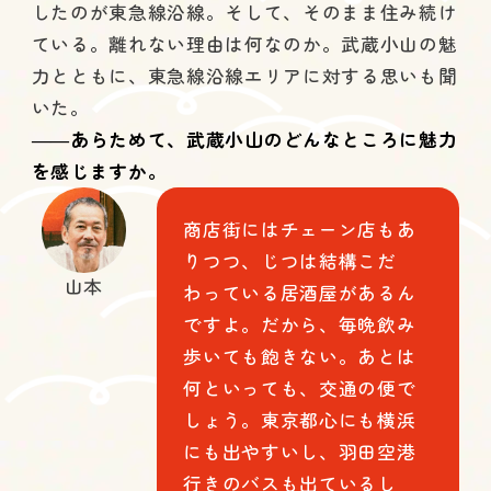
したのが東急線沿線。そして、そのまま住み続け
ている。離れない理由は何なのか。武蔵小山の魅
力とともに、東急線沿線エリアに対する思いも聞
いた。
――あらためて、武蔵小山のどんなところに魅力
を感じますか。
商店街にはチェーン店もあ
りつつ、じつは結構こだ
山本
わっている居酒屋があるん
ですよ。だから、毎晩飲み
歩いても飽きない。あとは
何といっても、交通の便で
しょう。東京都心にも横浜
にも出やすいし、羽田空港
行きのバスも出ているし