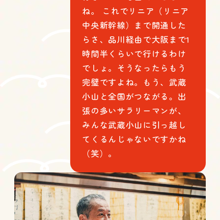
ね。 これでリニア（リニア
中央新幹線）まで開通した
らさ、品川経由で大阪まで1
時間半くらいで行けるわけ
でしょ。そうなったらもう
完璧ですよね。もう、武蔵
小山と全国がつながる。出
張の多いサラリーマンが、
みんな武蔵小山に引っ越し
てくるんじゃないですかね
（笑）。