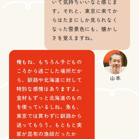
いて気持ちいいなと感じま
す。それと、東京に来てか
らはたまにしか見られなく
なった雪景色にも、懐かし
さを覚えますね。
俺もね、もちろん子どもの
ころから過ごした場所だか
山本
ら、釧路や北海道に対して
特別な感情はありますよ。
食材もずっと北海道のもの
を使っているしね。魚も、
東京では買わずに釧路から
送ってもらう。もともと実
家が昆布の漁師だったか