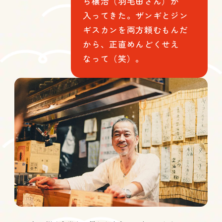
ら穣治（羽毛田さん）が
入ってきた。ザンギとジン
ギスカンを両方頼むもんだ
から、正直めんどくせえ
なって（笑）。