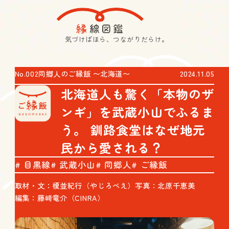
気づけばほら、つながりだらけ。
No.002
同郷人のご縁飯 〜北海道〜
2024.11.05
北海道人も驚く「本物のザ
ンギ」を武蔵小山でふるま
う。 釧路食堂はなぜ地元
民から愛される？
目黒線
武蔵小山
同郷人
ご縁飯
取材・文：榎並紀行（やじろべえ）
写真：北原千恵美
編集：藤﨑竜介（CINRA）