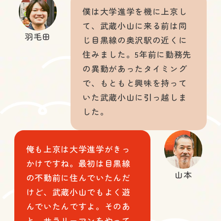
僕は大学進学を機に上京し
て、武蔵小山に来る前は同
羽毛田
じ目黒線の奥沢駅の近くに
住みました。5年前に勤務先
の異動があったタイミング
で、もともと興味を持って
いた武蔵小山に引っ越しま
した。
俺も上京は大学進学がきっ
かけですね。最初は目黒線
山本
の不動前に住んでいたんだ
けど、武蔵小山でもよく遊
んでいたんですよ。そのあ
と、サラリーマンをやって