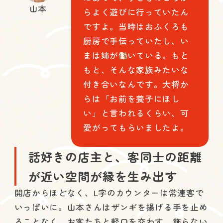
山本
らよく遊びに行っていたん
ですよ。当時はおふくろも
厨房で手伝っていたし、い
まは姉が働いている。もと
もと、そんな家族みたいな
付き合いなんです。大将か
らは「お前を養子にほし
い」と言われるくらい、可
愛がってもらいましたよ。
話好きの店主と、客同士の距離
が近い空間が縁を生み出す
開店からほどなく、L字のカウンターは常連客で
いっぱいに。山本さんはザンギを揚げる手を止め
ることなく、お客たちと軽口を交わす。飾らない