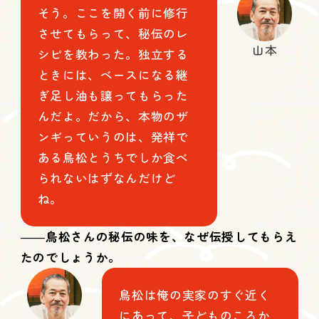
そう。ここを開く前に修行
させてもらって、秘伝のレ
山本
シピを教わった。独立する
ときには、ベースになる継
ぎ足し油も譲ってもらった
んだよ。だから、本物のザ
ンギっていうのは、発祥で
ある鳥松とうちでしか食べ
られないはずなんだけど
ね。
――鳥松さんの秘伝の味を、なぜ伝授してもらえ
たのでしょうか。
鳥松は俺の実家のすぐ近く
にあって、子どものころか