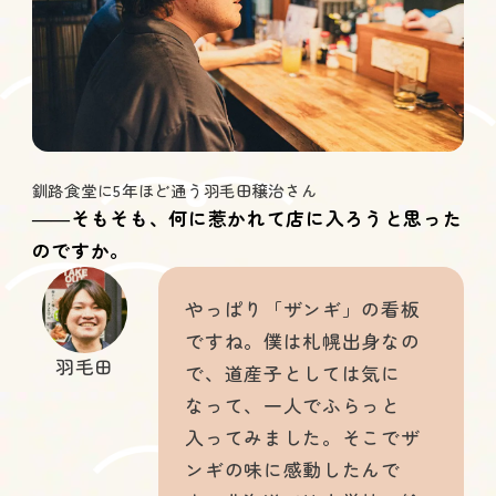
釧路食堂に5年ほど通う羽毛田穣治さん
――そもそも、何に惹かれて店に入ろうと思った
のですか。
やっぱり「ザンギ」の看板
ですね。僕は札幌出身なの
羽毛田
で、道産子としては気に
なって、一人でふらっと
入ってみました。そこでザ
ンギの味に感動したんで