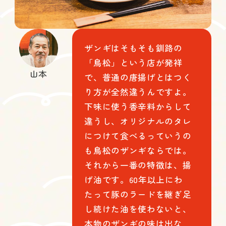
ザンギはそもそも釧路の
「鳥松」という店が発祥
山本
で、普通の唐揚げとはつく
り方が全然違うんですよ。
下味に使う香辛料からして
違うし、オリジナルのタレ
につけて食べるっていうの
も鳥松のザンギならでは。
それから一番の特徴は、揚
げ油です。60年以上にわ
たって豚のラードを継ぎ足
し続けた油を使わないと、
本物のザンギの味は出な