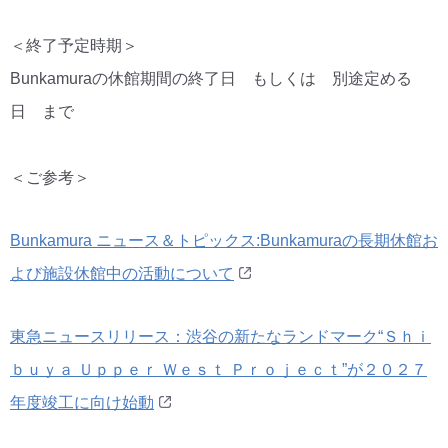
＜終了予定時期＞
Bunkamuraの休館期間の終了日 もしくは 別途定める
日 まで
＜ご参考＞
Bunkamura ニュース＆トピックス:Bunkamuraの長期休館お
よび施設休館中の活動について
東急ニュースリリース：渋谷の新たなランドマーク“Ｓｈｉ
ｂｕｙａ Ｕｐｐｅｒ Ｗｅｓｔ Ｐｒｏｊｅｃｔ”が２０２７
年度竣工に向け始動