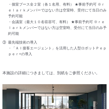
・個室ブース全２室（各１名用、有料） ★事前予約可 ※ｒ
ｅｌａｒｋメンバーではない方は空室時、受付にて当日のみ
予約可能
・会議室（最大１０名収容可、有料） ★事前予約可 ※ｒｅ
ｌａｒｋメンバーではない方は空室時、受付にて当日のみ予
約可能
③
最先端技術の導入
・「ＡＩ接客エージェント」を活用した人型ロボットＰｅｐ
ｐｅｒ+の導入
本施設の詳細につきましては、別紙をご参照ください。