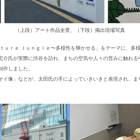
（上段）アート作品全景、（下段）掲出現場写真
ｌｔｕｒｅ Ｊｕｎｇｌｅ〜多様性を輝かせる」をテーマに、多
宏介氏が実際に渋谷を訪れ、まちの空気や人々の営みに触れる
制作しました。
ヤイ像」などが、太田氏の手によっていきいきと表現され、ま