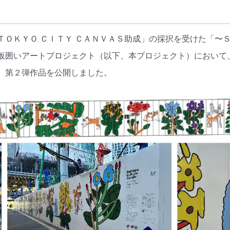
ＯＫＹＯ ＣＩＴＹ ＣＡＮＶＡＳ助成」の採択を受けた「〜Ｓ
仮囲いアートプロジェクト（以下、本プロジェクト）において
、第２弾作品を公開しました。