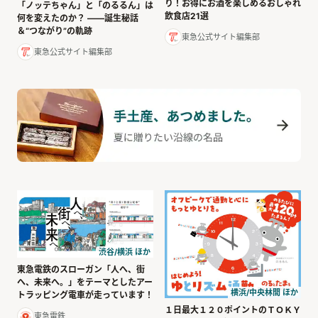
り！お得にお酒を楽しめるおしゃれ
「ノッテちゃん」と「のるるん」は
飲食店21選
何を変えたのか？ ――誕生秘話
＆“つながり”の軌跡
東急公式サイト編集部
東急公式サイト編集部
渋谷/横浜 ほか
東急電鉄のスローガン「人へ、街
へ、未来へ。」をテーマとしたアー
横浜/中央林間 ほか
トラッピング電車が走っています！
１日最大１２０ポイントのＴＯＫＹ
東急電鉄