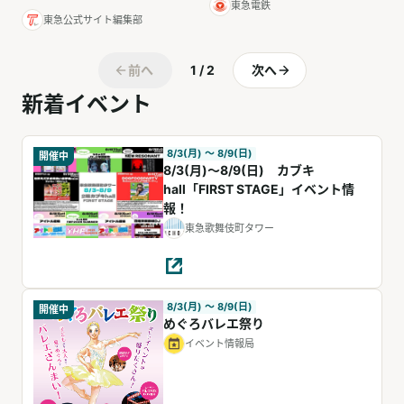
東急電鉄
東急公式サイト編集部
前へ
1 / 2
次へ
新着イベント
8/3(月) 〜 8/9(日)
開催中
8/3(月)～8/9(日) カブキ
hall「FIRST STAGE」イベント情
報！
東急歌舞伎町タワー
8/3(月) 〜 8/9(日)
開催中
めぐろバレエ祭り
イベント情報局