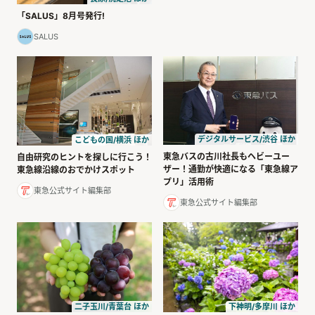
「SALUS」8月号発行!
SALUS
デジタルサービス/渋谷 ほか
こどもの国/横浜 ほか
東急バスの古川社長もヘビーユー
自由研究のヒントを探しに行こう！
ザー！通勤が快適になる「東急線ア
東急線沿線のおでかけスポット
プリ」活用術
東急公式サイト編集部
東急公式サイト編集部
二子玉川/青葉台 ほか
下神明/多摩川 ほか