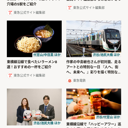
穴場の5駅をご紹介
東急公式サイト編集部
東急公式サイト編集部
代官山/中目黒 ほか
渋谷/池尻大橋 ほか
東横線沿線で食べたいラーメン8
作家の中島敏也さんが初対面、走る
選！おすすめの一杯をご紹介
アートとの特別な一日 『人へ、街
へ、未来へ。』彩りを描く特別な電
東急公式サイト編集部
車
東急電鉄
渋谷/代官山 ほか
渋谷/池尻大橋 ほか
東横線沿線で「ハッピーアワー」巡