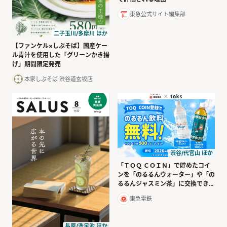
東急公式サイト編集部
二子玉川/多摩川 ほか
【ファンケル×しぶそば】国産ケー
ル青汁を使用した「グリーンかき揚
げ」期間限定発売
本家しぶそば 渋谷道玄坂店
渋谷/代官山 ほか
「ＴＯＱ ＣＯＩＮ」で貯めたコイ
ンを「のるるんウォーター」や「の
るるんジャスミン茶」に交換できま
す！
東急電鉄
長原/洗足池 ほか