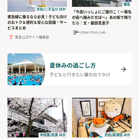
菊名
渋谷/二子玉川 ほか
「今度いっしょにご飯行こ！〜菊名
東急線に乗るなら必見！子ども向け
の街へ踏みだせば〜」あの駅で降り
のおトク＆便利＆安心な設備・サー
たら｜文・服部真里子
ビスまとめ
Urban Story Lab.
東急公式サイト編集部
渋谷/長津田 ほか
中目黒/目黒 ほか