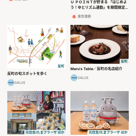
Ｕ ＰＯＩＮＴが貯まる 「はじめよ
う！ゆとリズム通勤」を期間限定で
実施 !
東急電鉄
反町
反町
Maru's Table／反町の名店紹介
反町の旬スポットを歩く
SALUS
SALUS
元住吉/たまプラーザ ほか
元住吉/たまプラーザ ほか