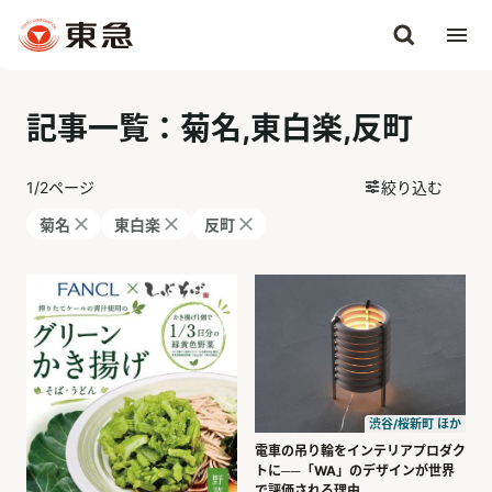
記事一覧：菊名,東白楽,反町
1
/
2
ページ
絞り込む
菊名
東白楽
反町
渋谷/桜新町 ほか
電車の吊り輪をインテリアプロダク
トに──「WA」のデザインが世界
で評価される理由