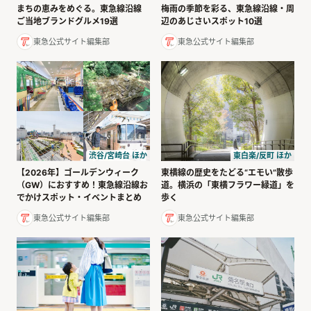
まちの恵みをめぐる。東急線沿線
梅雨の季節を彩る、東急線沿線・周
ご当地ブランドグルメ19選
辺のあじさいスポット10選
東急公式サイト編集部
東急公式サイト編集部
渋谷/宮崎台 ほか
東白楽/反町 ほか
【2026年】ゴールデンウィーク
東横線の歴史をたどる“エモい”散歩
（GW）におすすめ！東急線沿線お
道。横浜の「東横フラワー緑道」を
でかけスポット・イベントまとめ
歩く
東急公式サイト編集部
東急公式サイト編集部