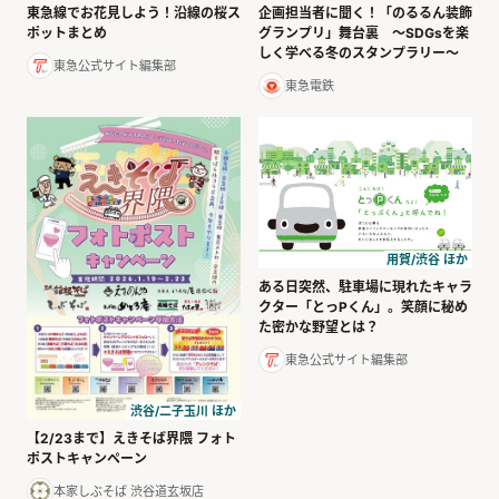
企画担当者に聞く！「のるるん装飾
東急線でお花見しよう！沿線の桜ス
グランプリ」舞台裏 ～SDGsを楽
ポットまとめ
しく学べる冬のスタンプラリー～
東急公式サイト編集部
東急電鉄
用賀/渋谷 ほか
ある日突然、駐車場に現れたキャラ
クター「とっPくん」。笑顔に秘め
た密かな野望とは？
東急公式サイト編集部
渋谷/二子玉川 ほか
【2/23まで】えきそば界隈 フォト
ポストキャンペーン
本家しぶそば 渋谷道玄坂店