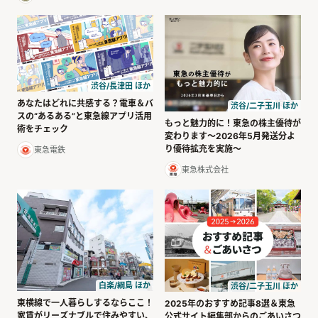
渋谷/長津田 ほか
あなたはどれに共感する？電車＆バ
渋谷/二子玉川 ほか
スの“あるある”と東急線アプリ活用
もっと魅力的に！東急の株主優待が
術をチェック
変わります〜2026年5月発送分よ
り優待拡充を実施〜
東急電鉄
東急株式会社
白楽/綱島 ほか
渋谷/二子玉川 ほか
東横線で一人暮らしするならここ！
2025年のおすすめ記事8選＆東急
家賃がリーズナブルで住みやすい、
公式サイト編集部からのごあいさつ