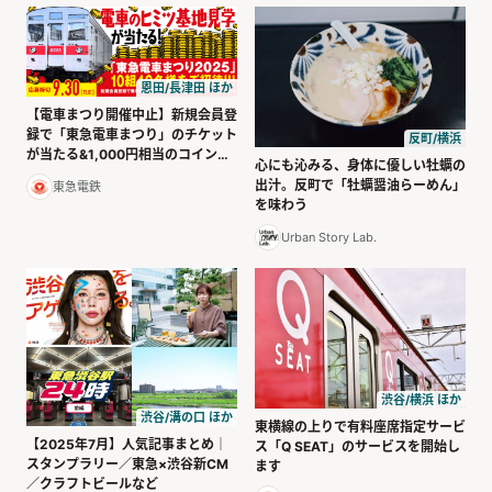
恩田/長津田 ほか
【電車まつり開催中止】新規会員登
録で「東急電車まつり」のチケット
反町/横浜
が当たる&1,000円相当のコインを
心にも沁みる、身体に優しい牡蠣の
プレゼント！
出汁。反町で「牡蠣醤油らーめん」
東急電鉄
を味わう
Urban Story Lab.
渋谷/横浜 ほか
渋谷/溝の口 ほか
東横線の上りで有料座席指定サービ
【2025年7月】人気記事まとめ｜
ス「Q SEAT」のサービスを開始し
スタンプラリー／東急×渋谷新CM
ます
／クラフトビールなど