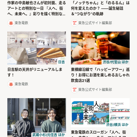
作家の中島敏也さんが初対面、走る
「ノッテちゃん」と「のるるん」は
アートとの特別な一日 『人へ、街
何を変えたのか？ ――誕生秘話
へ、未来へ。』彩りを描く特別な電
＆“つながり”の軌跡
車
東急電鉄
東急公式サイト編集部
渋谷/代官山 ほか
日吉
東横線沿線で「ハッピーアワー」巡
日吉駅の天井がリニューアルしま
り！お得にお酒を楽しめるおしゃれ
す！
飲食店21選
東急電鉄
東急公式サイト編集部
渋谷/横浜 ほか
東急電鉄のスローガン「人へ、街
武蔵小杉/元住吉 ほか