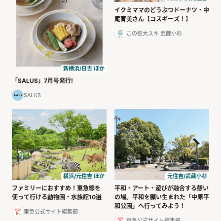
イクミママのどうぶつドーナツ・中
尾育美さん【コスギーズ！】
この街大スキ 武蔵小杉
新横浜/日吉 ほか
「SALUS」7月号発行!
SALUS
横浜/元住吉 ほか
元住吉/武蔵小杉
ファミリーにおすすめ！東急線を
平和・アート・遊びが融合する憩い
使って行ける動物園・水族館10選
の場。平和を願い生まれた「中原平
和公園」へ行ってみよう！
東急公式サイト編集部
東急公式サイト編集部