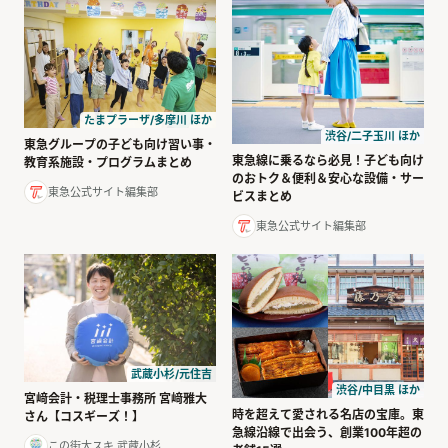
たまプラーザ/多摩川 ほか
渋谷/二子玉川 ほか
東急グループの子ども向け習い事・
東急線に乗るなら必見！子ども向け
教育系施設・プログラムまとめ
のおトク＆便利＆安心な設備・サー
東急公式サイト編集部
ビスまとめ
東急公式サイト編集部
武蔵小杉/元住吉
渋谷/中目黒 ほか
宮﨑会計・税理士事務所 宮﨑雅大
時を超えて愛される名店の宝庫。東
さん【コスギーズ！】
急線沿線で出会う、創業100年超の
この街大スキ 武蔵小杉