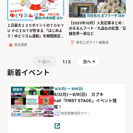
元住吉/たまプラーザ ほか
横浜/中央林間 ほか
【2025年10月】人気記事まとめ｜
１日最大１２０ポイントのＴＯＫＹ
のるるんフード／九品仏の紅葉／沿
Ｕ ＰＯＩＮＴが貯まる 「はじめよ
線世界一周など
う！ゆとリズム通勤」を期間限定で
実施 !
東急公式サイト編集部
東急電鉄
前へ
1 / 2
次へ
新着イベント
8/3(月) 〜 8/9(日)
開催中
8/3(月)～8/9(日) カブキ
hall「FIRST STAGE」イベント情
報！
東急歌舞伎町タワー