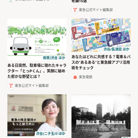
老舗15選
東急公式サイト編集部
渋谷/長津田 ほか
あなたはどれに共感する？電車＆バ
用賀/渋谷 ほか
スの“あるある”と東急線アプリ活用
ある日突然、駐車場に現れたキャラ
術をチェック
クター「とっPくん」。笑顔に秘め
た密かな野望とは？
東急電鉄
東急公式サイト編集部
渋谷/二子玉川 ほか