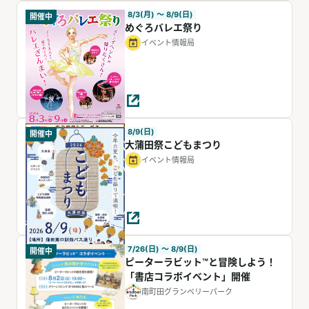
8/3(月) 〜 8/9(日)
開催中
めぐろバレエ祭り
イベント情報局
8/9(日)
開催中
大蒲田祭こどもまつり
イベント情報局
7/26(日) 〜 8/9(日)
開催中
ピーターラビット™と冒険しよう！
「書店コラボイベント」開催
南町田グランベリーパーク