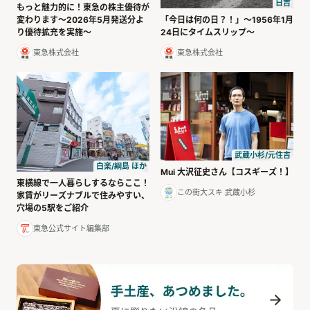
日吉
もっと魅力的に！東急の株主優待が
「今日は何の日？！」～1956年1月
変わります〜2026年5月発送分よ
24日にタイムスリップ～
り優待拡充を実施〜
東急株式会社
東急株式会社
武蔵小杉/元住吉
白楽/綱島 ほか
Mui 大沢征史さん【コスギーズ！】
東横線で一人暮らしするならここ！
この街大スキ 武蔵小杉
家賃がリーズナブルで住みやすい、
穴場の5駅をご紹介
東急公式サイト編集部