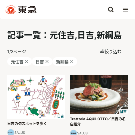
記事一覧：元住吉,日吉,新綱島
1
/
2
ページ
絞り込む
元住吉
日吉
新綱島
日吉
日吉
Trattoria AQUILOTTO／日吉の名
日吉の旬スポットを歩く
店紹介
SALUS
SALUS