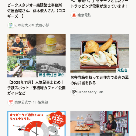
へ、未来へ。」をテーマとしたアー
ピークスタジオ一級建築士事務所
トラッピング電車が走っています！
佐屋香織さん、藤木俊大さん【コス
東急電鉄
ギーズ！】
この街大スキ 武蔵小杉
元住吉
渋谷/元住吉 ほか
お弁当箱を持って元住吉で最高の幕
【2025年11月】人気記事まとめ｜
の内弁当を作る
子鉄スポット／東横線カフェ／公園
Urban Story Lab.
ガイドなど
東急公式サイト編集部