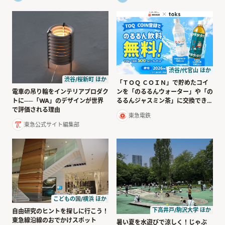
渋谷/代官山 ほか
渋谷/桜新町 ほか
「ＴＯＱ ＣＯＩＮ」で貯めたコイ
電車の吊り輪をインテリアプロダク
ンを「のるるんウォーター」や「の
トに──「WA」のデザインが世界
るるんジャスミン茶」に交換できま
で評価される理由
す！
東急電鉄
東急公式サイト編集部
こどもの国/横浜 ほか
下高井戸/駒沢大学 ほか
自由研究のヒントを探しに行こう！
東急線沿線のおでかけスポット
暑い夏を水遊びで涼しく！じゃぶ