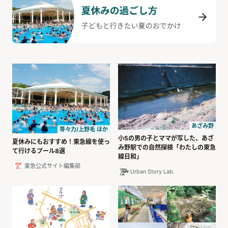
あざみ野
等々力/上野毛 ほか
小5の男の子とママが写した、あざ
夏休みにもおすすめ！東急線を使っ
み野駅での自然探検「わたしの東急
て行けるプール8選
線日和」
東急公式サイト編集部
Urban Story Lab.