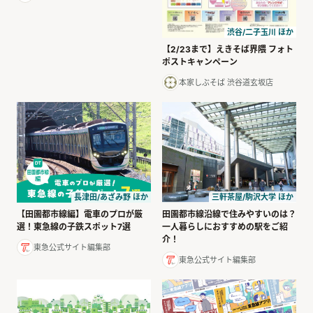
渋谷/二子玉川 ほか
【2/23まで】えきそば界隈 フォト
ポストキャンペーン
本家しぶそば 渋谷道玄坂店
長津田/あざみ野 ほか
三軒茶屋/駒沢大学 ほか
【田園都市線編】電車のプロが厳
田園都市線沿線で住みやすいのは？
選！東急線の子鉄スポット7選
一人暮らしにおすすめの駅をご紹
介！
東急公式サイト編集部
東急公式サイト編集部