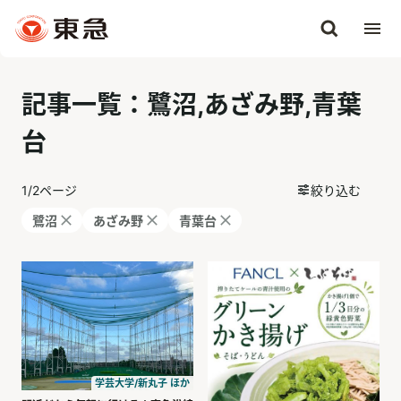
記事一覧：鷺沼,あざみ野,青葉
台
1
/
2
ページ
絞り込む
鷺沼
あざみ野
青葉台
学芸大学/新丸子 ほか