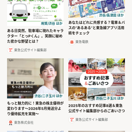
渋谷/長津田 ほか
あなたはどれに共感する？電車＆バ
用賀/渋谷 ほか
スの“あるある”と東急線アプリ活用
ある日突然、駐車場に現れたキャラ
術をチェック
クター「とっPくん」。笑顔に秘め
た密かな野望とは？
東急電鉄
東急公式サイト編集部
渋谷/二子玉川 ほか
渋谷/二子玉川 ほか
もっと魅力的に！東急の株主優待が
2025年のおすすめ記事8選＆東急
変わります〜2026年5月発送分よ
公式サイト編集部からのごあいさつ
り優待拡充を実施〜
東急公式サイト編集部
東急株式会社