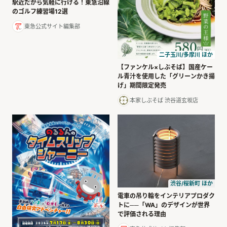
駅近だから気軽に行ける！東急沿線
のゴルフ練習場12選
東急公式サイト編集部
二子玉川/多摩川 ほか
【ファンケル×しぶそば】国産ケー
ル青汁を使用した「グリーンかき揚
げ」期間限定発売
本家しぶそば 渋谷道玄坂店
渋谷/桜新町 ほか
電車の吊り輪をインテリアプロダク
トに──「WA」のデザインが世界
で評価される理由