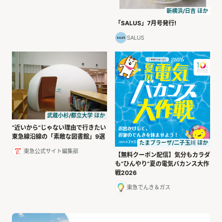
新横浜/日吉 ほか
「SALUS」7月号発行!
SALUS
武蔵小杉/都立大学 ほか
“近いから”じゃない理由で行きたい
東急線沿線の「素敵な図書館」9選
たまプラーザ/二子玉川 ほか
東急公式サイト編集部
【無料クーポン配信】気分もカラダ
も“ひんやり”夏の電気バカンス大作
戦2026
東急でんき＆ガス