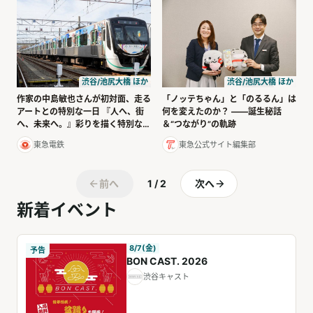
渋谷/池尻大橋 ほか
渋谷/池尻大橋 ほか
作家の中島敏也さんが初対面、走る
「ノッテちゃん」と「のるるん」は
アートとの特別な一日 『人へ、街
何を変えたのか？ ――誕生秘話
へ、未来へ。』彩りを描く特別な電
＆“つながり”の軌跡
車
東急電鉄
東急公式サイト編集部
前へ
1 / 2
次へ
新着イベント
8/7(金)
予告
BON CAST. 2026
渋谷キャスト