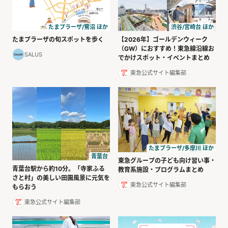
たまプラーザ/鷺沼 ほか
渋谷/宮崎台 ほか
たまプラーザの旬スポットを歩く
【2026年】ゴールデンウィーク
（GW）におすすめ！東急線沿線お
SALUS
でかけスポット・イベントまとめ
東急公式サイト編集部
たまプラーザ/多摩川 ほか
青葉台
東急グループの子ども向け習い事・
青葉台駅から約10分。「寺家ふる
教育系施設・プログラムまとめ
さと村」の美しい田園風景に元気を
東急公式サイト編集部
もらおう
東急公式サイト編集部