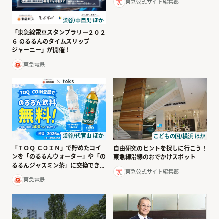
東急公式サイト編集部
渋谷/中目黒 ほか
「東急線電車スタンプラリー２０２
６ のるるんのタイムスリップ
ジャーニー」が開催！
東急電鉄
渋谷/代官山 ほか
こどもの国/横浜 ほか
「ＴＯＱ ＣＯＩＮ」で貯めたコイ
自由研究のヒントを探しに行こう！
ンを「のるるんウォーター」や「の
東急線沿線のおでかけスポット
るるんジャスミン茶」に交換できま
東急公式サイト編集部
す！
東急電鉄