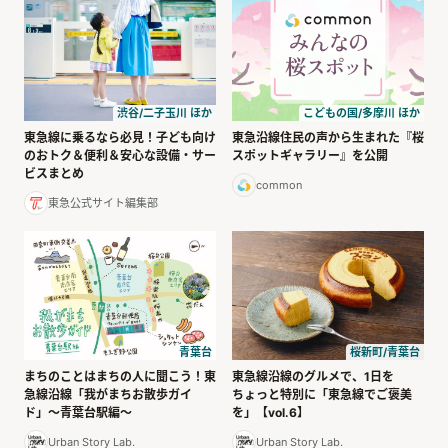
こどもの国/多摩川 ほか
渋谷/二子玉川 ほか
東急沿線住民の声から生まれた『桜
東急線に乗るなら必見！子ども向け
スポットギャラリー』を公開
のおトク＆便利＆安心な設備・サー
ビスまとめ
common
東急公式サイト編集部
青葉台
桜新町/青葉台
まちのことはまちの人に聞こう！東
東急線沿線のグルメで、1日を
急線沿線「我がまちお散歩ガイ
ちょっと特別に「東急線でご褒美
ド」〜青葉台駅編〜
を」【vol.6】
Urban Story Lab.
Urban Story Lab.