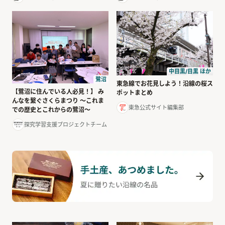
中目黒/目黒 ほか
鷺沼
東急線でお花見しよう！沿線の桜ス
【鷺沼に住んでいる人必見！】 み
ポットまとめ
んなを繋ぐさくらまつり 〜これま
東急公式サイト編集部
での歴史とこれからの鷺沼〜
探究学習支援プロジェクトチーム