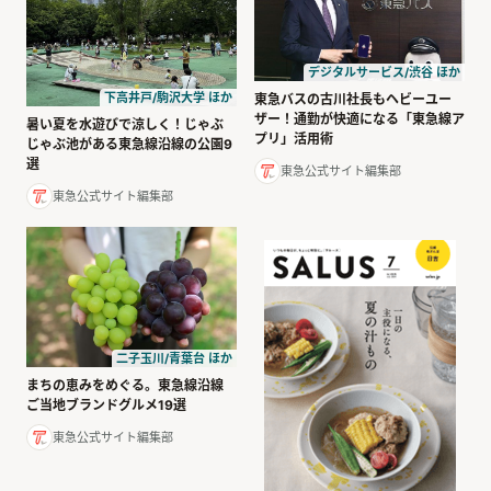
デジタルサービス/渋谷 ほか
下高井戸/駒沢大学 ほか
東急バスの古川社長もヘビーユー
ザー！通勤が快適になる「東急線ア
暑い夏を水遊びで涼しく！じゃぶ
プリ」活用術
じゃぶ池がある東急線沿線の公園9
選
東急公式サイト編集部
東急公式サイト編集部
二子玉川/青葉台 ほか
まちの恵みをめぐる。東急線沿線
ご当地ブランドグルメ19選
東急公式サイト編集部