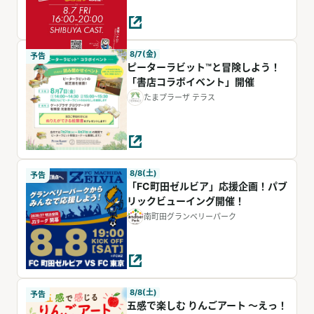
8/7(金)
予告
ピーターラビット™と冒険しよう！
「書店コラボイベント」開催
たまプラーザ テラス
8/8(土)
予告
「FC町田ゼルビア」応援企画！パブ
リックビューイング開催！
南町田グランベリーパーク
8/8(土)
予告
五感で楽しむ りんごアート ～えっ！