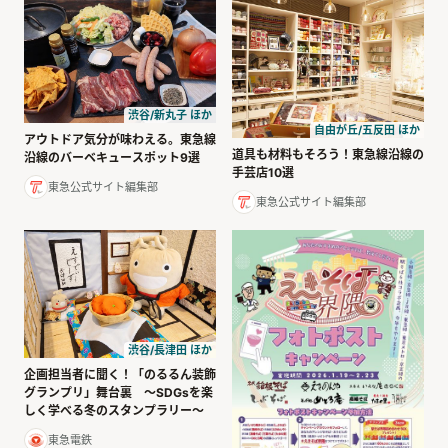
渋谷/新丸子 ほか
自由が丘/五反田 ほか
アウトドア気分が味わえる。東急線
道具も材料もそろう！東急線沿線の
沿線のバーベキュースポット9選
手芸店10選
東急公式サイト編集部
東急公式サイト編集部
渋谷/長津田 ほか
企画担当者に聞く！「のるるん装飾
グランプリ」舞台裏 ～SDGsを楽
しく学べる冬のスタンプラリー～
東急電鉄