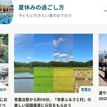
 ほか
青葉台
速や
20
）にお
青葉台駅から約10分。「寺家ふるさと村」の
イベ
美しい田園風景に元気をもらおう