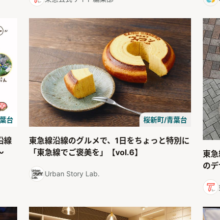
葉台
桜新町/青葉台
沿線
東急線沿線のグルメで、1日をちょっと特別に
〜
「東急線でご褒美を」【vol.6】
東急
のデ
Urban Story Lab.