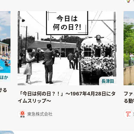
 ほか
長津田
ける
「今日は何の日？！」～1967年4月28日にタ
ファ
イムスリップ～
る動
東急株式会社