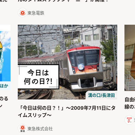
東急電鉄
 ほか
溝の口/長津田
のる
自由
ン
線の
「今日は何の日？！」～2009年7月11日にタ
イムスリップ～
東急株式会社