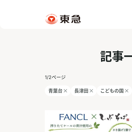
記事
1
/
2
ページ
青葉台
長津田
こどもの国