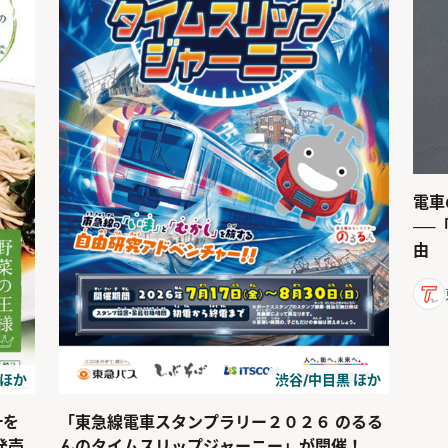
電車
──
由
 ほか
渋谷/中目黒 ほか
汁を
「東急線電車スタンプラリー２０２６ のるる
発売
んのタイムスリップジャーニー」が開催！