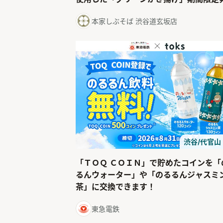
本家しぶそば 渋谷道玄坂店
渋谷/代官山
「ＴＯＱ ＣＯＩＮ」で貯めたコインを「
るんウォーター」や「のるるんジャスミ
茶」に交換できます！
東急電鉄