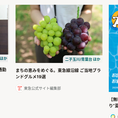
 ほか
二子玉川/青葉台 ほか
通勤
まちの恵みをめぐる。東急線沿線 ご当地ブラ
ンドグルメ19選
東急公式サイト編集部
【無
り”