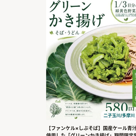
二子玉川/多摩川
【ファンケル×しぶそば】国産ケール青
使用した「グリーンかき揚げ」期間限定