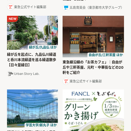
東急公式サイト編集部
五島育英会（東京都市大学グループ）
NEW
緑が丘/九品仏 ほか
緑が丘を起点に、九品仏川緑道
自由が丘/三軒茶屋 ほか
と呑川本流緑道を巡る緑道散歩
東急線沿線の「お茶カフェ」｜自由が
【日々是緑日】
丘や三軒茶屋、元町・中華街などの20
軒をご紹介
Urban Story Lab.
東急公式サイト編集部
学芸大学/新丸子 ほか