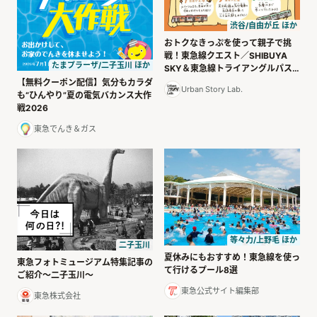
渋谷/自由が丘 ほか
おトクなきっぷを使って親子で挑
戦！東急線クエスト／SHIBUYA
たまプラーザ/二子玉川 ほか
SKY＆東急線トライアングルパス
編
【無料クーポン配信】気分もカラダ
Urban Story Lab.
も“ひんやり”夏の電気バカンス大作
戦2026
東急でんき＆ガス
等々力/上野毛 ほか
二子玉川
夏休みにもおすすめ！東急線を使っ
東急フォトミュージアム特集記事の
て行けるプール8選
ご紹介〜二子玉川〜
東急公式サイト編集部
東急株式会社