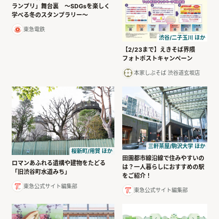
ランプリ」舞台裏 ～SDGsを楽しく
学べる冬のスタンプラリー～
東急電鉄
渋谷/二子玉川 ほか
【2/23まで】えきそば界隈
フォトポストキャンペーン
本家しぶそば 渋谷道玄坂店
三軒茶屋/駒沢大学 ほか
桜新町/用賀 ほか
田園都市線沿線で住みやすいの
ロマンあふれる遺構や建物をたどる
は？一人暮らしにおすすめの駅
「旧渋谷町水道みち」
をご紹介！
東急公式サイト編集部
東急公式サイト編集部