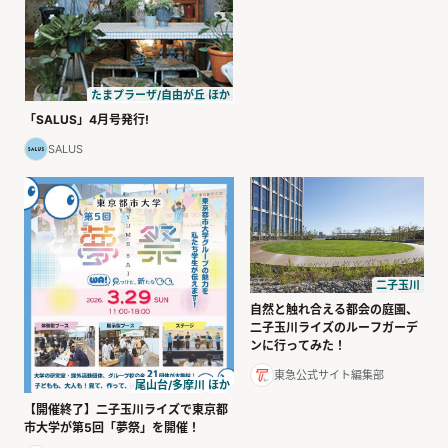
たまプラーザ/自由が丘 ほか
「SALUS」4月号発行!
SALUS
二子玉川
自然と触れ合える都会の庭園、
二子玉川ライズのルーフガーデ
ンに行ってみた！
東急公式サイト編集部
尾山台/多摩川 ほか
【開催終了】二子玉川ライズで東京都
市大学が第5回「夢祭」を開催！