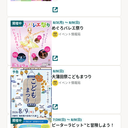
8/3(月) 〜 8/9(日)
開催中
めぐろバレエ祭り
イベント情報局
8/9(日)
予告
大蒲田祭こどもまつり
イベント情報局
7/26(日) 〜 8/9(日)
開催中
ピーターラビット™と冒険しよう！