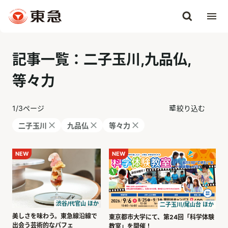
記事一覧：二子玉川,九品仏,
等々力
1
/
3
ページ
絞り込む
二子玉川
九品仏
等々力
NEW
NEW
渋谷/代官山 ほか
二子玉川/尾山台 ほか
美しさを味わう。東急線沿線で
東京都市大学にて、第24回「科学体験
出会う芸術的なパフェ
教室」を開催！