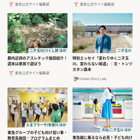
東急公式サイト編集部
東急公式サイト編集部
二子玉川
二子玉川/つくし野 ほか
特別エッセイ「変わりゆく二子玉
都内近郊のアスレチック施設紹介！
川、変わらない坂道」｜文・トンツ
週末は家族で遊ぼう
カタン森本
東急公式サイト編集部
Urban Story Lab.
たまプラーザ/多摩川 ほか
渋谷/二子玉川 ほか
東急グループの子ども向け習い事・
東急線に乗るなら必見！子ども向け
教育系施設・プログラムまとめ