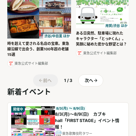
用賀/渋谷 ほか
ある日突然、駐車場に現れた
渋谷/中目黒 ほか
キャラクター「とっPくん」。
時を超えて愛される名店の宝庫。東急
笑顔に秘めた密かな野望とは？
線沿線で出会う、創業100年超の老舗
東急公式サイト編集部
15選
東急公式サイト編集部
前へ
1 / 3
次へ
新着イベント
8/3(月) 〜 8/9(日)
開催中
8/3(月)～8/9(日) カブキ
hall「FIRST STAGE」イベント情
報！
東急歌舞伎町タワー