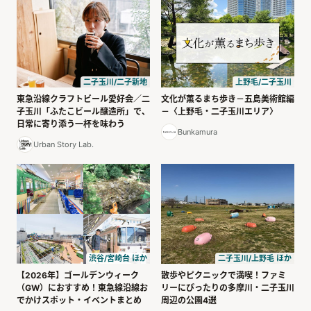
二子玉川/二子新地
上野毛/二子玉川
東急沿線クラフトビール愛好会／二
文化が薫るまち歩き－五島美術館編
子玉川「ふたこビール醸造所」で、
－〈上野毛・二子玉川エリア〉
日常に寄り添う一杯を味わう
Bunkamura
Urban Story Lab.
渋谷/宮崎台 ほか
二子玉川/上野毛 ほか
【2026年】ゴールデンウィーク
散歩やピクニックで満喫！ファミ
（GW）におすすめ！東急線沿線お
リーにぴったりの多摩川・二子玉川
でかけスポット・イベントまとめ
周辺の公園4選