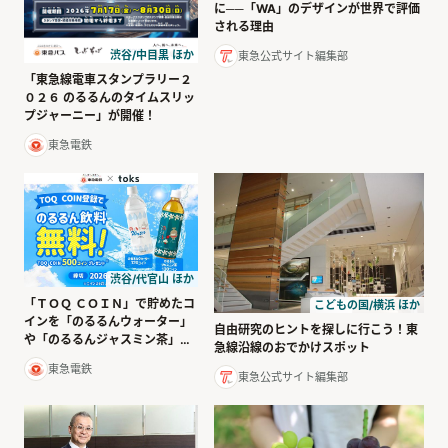
に──「WA」のデザインが世界で評価
される理由
渋谷/中目黒 ほか
東急公式サイト編集部
「東急線電車スタンプラリー２
０２６ のるるんのタイムスリッ
プジャーニー」が開催！
東急電鉄
渋谷/代官山 ほか
「ＴＯＱ ＣＯＩＮ」で貯めたコ
こどもの国/横浜 ほか
インを「のるるんウォーター」
自由研究のヒントを探しに行こう！東
や「のるるんジャスミン茶」に
急線沿線のおでかけスポット
交換できます！
東急電鉄
東急公式サイト編集部