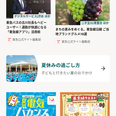
デジタルサービス/渋谷 ほか
東急バスの古川社長もヘビー
二子玉川/青葉台 ほか
ユーザー！通勤が快適になる
まちの恵みをめぐる。東急線沿線 ご当
「東急線アプリ」活用術
地ブランドグルメ19選
東急公式サイト編集部
東急公式サイト編集部