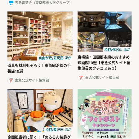
五島育英会（東京都市大学グループ）
渋谷/代官山 ほか
東横線・田園都市線のおすすめ
自由が丘/五反田 ほか
映画館10選【東急公式サイト編
道具も材料もそろう！東急線沿線の手
集部員のクチコミあり】
芸店10選
東急公式サイト編集部
東急公式サイト編集部
渋谷/長津田 ほか
企画担当者に聞く！「のるるん装飾グ