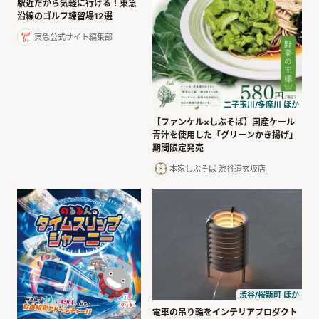
駅近だから気軽に行ける！東急
沿線のゴルフ練習場12選
東急公式サイト編集部
二子玉川/多摩川 ほか
【ファンケル×しぶそば】国産ケール
青汁を使用した「グリーンかき揚げ」
期間限定発売
本家しぶそば 渋谷道玄坂店
渋谷/桜新町 ほか
電車の吊り輪をインテリアプロダクト